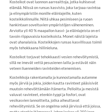
Kosteikot ovat luonnon aarreaittoja, jotka kuhisevat
elämää. Niissä on runsas kasvisto, joka tarjoaa ravintoa
ja elinympäristön monille eläinlajeille, kuten
kosteikkolinnuille. Niitä uhkaa pesimiseen ja ruoan
hankintaan soveltuvien ympäristöjen väheneminen.
Arviolta yli 40 % maapallon kasvi- ja eläinlajeista on eri
tavoin riippuvaisia kosteikoista. Monet näistä lajeista
ovat uhanalaisia. Kosteikkojen runsas kasvillisuus toimii
myös tehokkaana hiilinieluna.
Kosteikot torjuvat tehokkaasti vesien rehevöitymistä,
sillä ne imevät vettä pesusienen lailla ja estävät näin
veteen liuenneiden ravinteiden etenemisen.
Kosteikkoja rakentamalla ja kunnostamalla autamme
myös järviä ja jokia, joiden kautta ravinteet pääsisivät
muutoin rehevöittämään Itämerta. Pelloilta ja mesistä
valuvat ravinteet, etenkin typpi ja fosfori, ovat
vesikasvien lannoitteita, jotka aiheuttavat
rehevöitymistä. Se on ongelma sekä järvissä että joissa,
mutta etenkin Itämeressä, johon laskee yli 250 joen