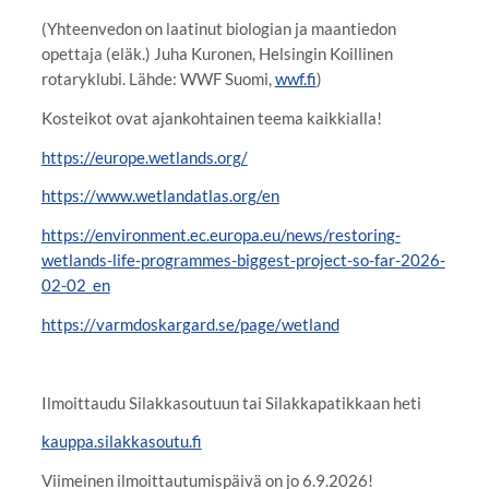
(Yhteenvedon on laatinut biologian ja maantiedon
opettaja (eläk.) Juha Kuronen, Helsingin Koillinen
rotaryklubi. Lähde: WWF Suomi,
wwf.fi
)
Kosteikot ovat ajankohtainen teema kaikkialla!
https://europe.wetlands.org/
https://www.wetlandatlas.org/en
https://environment.ec.europa.eu/news/restoring-
wetlands-life-programmes-biggest-project-so-far-2026-
02-02_en
https://varmdoskargard.se/page/wetland
Ilmoittaudu Silakkasoutuun tai Silakkapatikkaan heti
kauppa.silakkasoutu.fi
Viimeinen ilmoittautumispäivä on jo 6.9.2026!