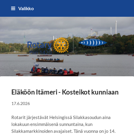
Siirry
Valikko
sivun
sisältöön
Silakkasoutu / Finlandia Hall rota
Eläköön Itämeri - Kosteikot kunniaan
17.6.2026
Rotarit järjestävät Helsingissä Silakkasoudun aina
lokakuun ensimmäisenä sunnuntaina, kun
Silakkamarkkinoiden avajaiset. Tänä vuonna on jo 14.