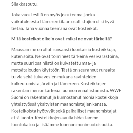
Silakkasoutu.
Joka vuosi esillä on myös joku teema, jonka
vaikutuksesta Itämeren tilaan osallistujien olisi hyvä
tietää. Tänä vuonna teemana ovat kosteikot.
Mitä kosteikot oikein ovat, miksi ne ovat tärkeitä?
Maassamme on ollut runsaasti luontaisia kosteikkoja,
kuten soita. Ne ovat toimineet tärkeinä vesivarastoina,
mutta suuri osa niistä on kuivatettu maa- ja
metsätalouden käyttöön. Tästä on seurannut runsaita
tulvia sekä tulvavesien mukana ravinteiden
kulkeutumista järviin ja Itämereen. Kosteikkojen
rakentaminen on tärkeää luonnon ennallistamista. WWF
Suomi on rakentanut ja kunnostanut monia kosteikkoja
yhteistyössä yksityisten maanomistajien kanssa.
Kosteikoista hyötyvät sekä paikalliset maanomistajat
että luonto. Kosteikkojen avulla hidastamme
luontokatoa ja lisäämme luonnon monimuotoisuutta.