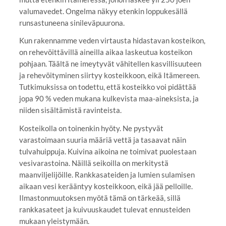
valumavedet. Ongelma näkyy etenkin loppukesällä
runsastuneena sinileväpuurona.
Kun rakennamme veden virtausta hidastavan kosteikon,
on rehevöittävillä aineilla aikaa laskeutua kosteikon
pohjaan. Täältä ne imeytyvät vähitellen kasvillisuuteen
ja rehevöityminen siirtyy kosteikkoon, eikä Itämereen.
Tutkimuksissa on todettu, että kosteikko voi pidättää
jopa 90 % veden mukana kulkevista maa-aineksista, ja
niiden sisältämistä ravinteista.
Kosteikolla on toinenkin hyöty. Ne pystyvät
varastoimaan suuria määriä vettä ja tasaavat näin
tulvahuippuja. Kuivina aikoina ne toimivat puolestaan
vesivarastoina. Näillä seikoilla on merkitystä
maanviljelijöille. Rankkasateiden ja lumien sulamisen
aikaan vesi kerääntyy kosteikkoon, eikä jää pelloille.
Ilmastonmuutoksen myötä tämä on tärkeää, sillä
rankkasateet ja kuivuuskaudet tulevat ennusteiden
mukaan yleistymään.