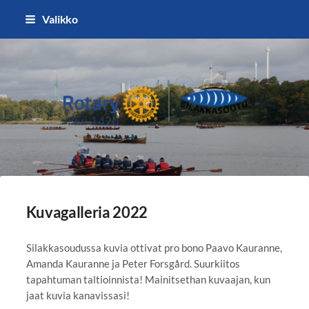
Siirry
Valikko
sivun
sisältöön
Silakkasoutu / Finlandia Hall rota
Kuvagalleria 2022
Silakkasoudussa kuvia ottivat pro bono Paavo Kauranne,
Amanda Kauranne ja Peter Forsgård. Suurkiitos
tapahtuman taltioinnista! Mainitsethan kuvaajan, kun
jaat kuvia kanavissasi!