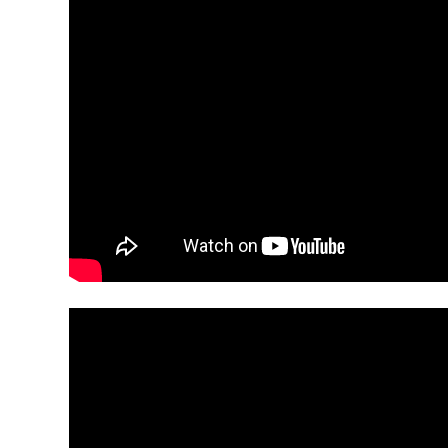
YouTube-videon näyttäminen ei onnistunut. T
yksityisyysasetukset.