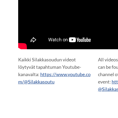
YouTube-videon näyttäminen ei onnistunut. T
yksityisyysasetukset.
Kaikki Silakkasoudun videot
All video
löytyvät tapahtuman Youtube-
can be fo
kanavalta:
https://www.youtube.co
channel o
m/@Silakkasoutu
event:
ht
@Silakka