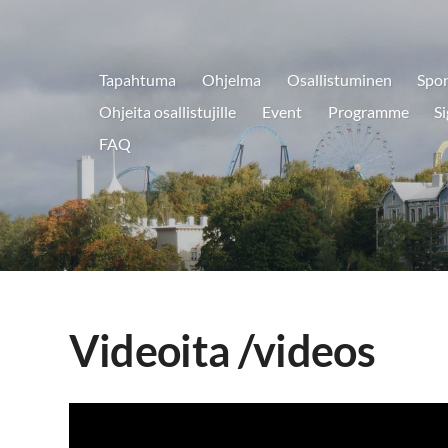
Tapahtuma
Ohjelma
Osallistuminen
Spon
aryklubi ry.
Ohjeita osallistujille
Event
Programme
Si
FAQ
Videoita /videos