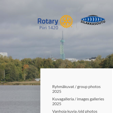
Siirry
sivun
sisältöön
Silakkasoutu / Finlandia Hall rot
Ryhmäkuvat / group photos
2025
Kuvagalleria / images galleries
2025
Vanhoja kuvia /old photos