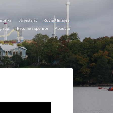
soriksi
Järjestäjät
Kuvia / Images
gn up!
Become a sponsor
About us