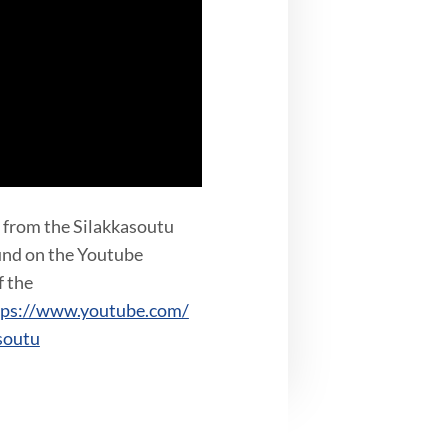
arkista selaimen
s from the Silakkasoutu
und on the Youtube
f the
tps://www.youtube.com/
soutu