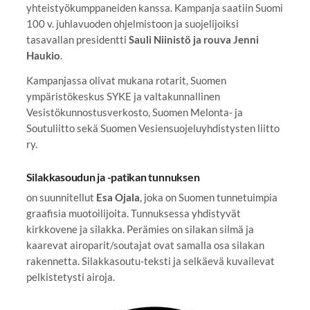
yhteistyökumppaneiden kanssa. Kampanja saatiin Suomi
100 v. juhlavuoden ohjelmistoon ja suojelijoiksi
tasavallan presidentti
Sauli Niinistö ja rouva Jenni
Haukio
.
Kampanjassa olivat mukana rotarit, Suomen
ympäristökeskus SYKE ja valtakunnallinen
Vesistökunnostusverkosto, Suomen Melonta- ja
Soutuliitto sekä Suomen Vesiensuojeluyhdistysten liitto
ry.
Silakkasoudun ja -patikan tunnuksen
on suunnitellut
Esa Ojala
, joka on Suomen tunnetuimpia
graafisia muotoilijoita. Tunnuksessa yhdistyvät
kirkkovene ja silakka. Perämies on silakan silmä ja
kaarevat airoparit/soutajat ovat samalla osa silakan
rakennetta. Silakkasoutu-teksti ja selkäevä kuvailevat
pelkistetysti airoja.