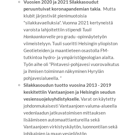
Vuosien 2020 ja 2021 Silakkasoudut
peruuntuivat koronapandemian takia
. Mutta
klubit järjestivät pienimuotoisia
"silakkavaelluksia". Vuonna 2021 kertyneistä
varoista lahjoitettiin stipendi
Tuuli
Hankaankorvelle
pro gradu -opinnäytetyön
viimeistelyyn. Tuuli suoritti Helsingin yliopiston
Geotieteiden ja maantieteen osastolla FM-
tutkintoa hydro- ja ympäristögeologian alalta.
Työn aihe oli ”Pintavesi-pohjavesi vuorovaikutus
ja ihmisen toiminnan näkyminen Hyrylän
pohjavesialueella. ”
Silakkasoudun tuotto vuosina 2013 - 2019
keskitettiin Vantaanjoen ja Helsingin seudun
vesiensuojeluyhdistykselle.
Varat on käytetty
johdonmukaisesti Vantaanjoen valuma-alueella
vedenlaadun jatkuvatoimisen mittauksen
lisäämiseen automaattiantureilla sekä
Vantaanjoen virkistyskäytön, luonnontilan sekä
lohikalojen ja muun vesieliöstön