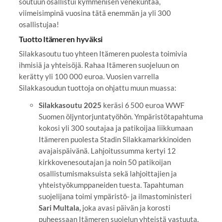
soutuun osallistui kymmenisen venekuntaa,
viimeisimpinä vuosina tätä enemmän ja yli 300
osallistujaa!
Tuotto Itämeren hyväksi
Silakkasoutu tuo yhteen Itämeren puolesta toimivia
ihmisiä ja yhteisöjä. Rahaa Itämeren suojeluun on
kerätty yli 100 000 euroa. Vuosien varrella
Silakkasoudun tuottoja on ohjattu muun muassa:
Silakkasoutu 2025
keräsi 6 500 euroa WWF
Suomen öljyntorjuntatyöhön. Ympäristötapahtuma
kokosi yli 300 soutajaa ja patikoijaa liikkumaan
Itämeren puolesta Stadin Silakkamarkkinoiden
avajaispäivänä. Lahjoitussumma kertyi 12
kirkkovenesoutajan ja noin 50 patikoijan
osallistumismaksuista sekä lahjoittajien ja
yhteistyökumppaneiden tuesta. Tapahtuman
suojelijana toimi ympäristö- ja ilmastoministeri
Sari Multala,
joka avasi päivän ja korosti
puheessaan Itämeren suojelun yhteistä vastuuta.