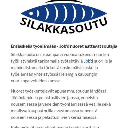
Ensiaskelia työelämään - Job'd nuoret auttavat soutajia
Silakkasoutu on useampana vuonna tukenut nuorten
työllistymistä tarjoamalla työtehtäviä
Job’d
nuorille ja
mahdollistamalla tärkeitä ensimmäisiä askelia
työelämään yhteistyössä Helsingin kaupungin
nuorisopalveluiden kanssa.
Nuoret työskentelevät apuna mm. soudun lähdössä
Töölönlahdella pelastusliivien jaossa, veneisiin
nousemisessa ja veneiden työntämisessä vesille sekä
maalissa kauppatorilla avustamassa veneestä
nousemisessa ja pelastusliivien keräämisessä.
Kokemukset ovat olleet puolin ja toisin erittäin