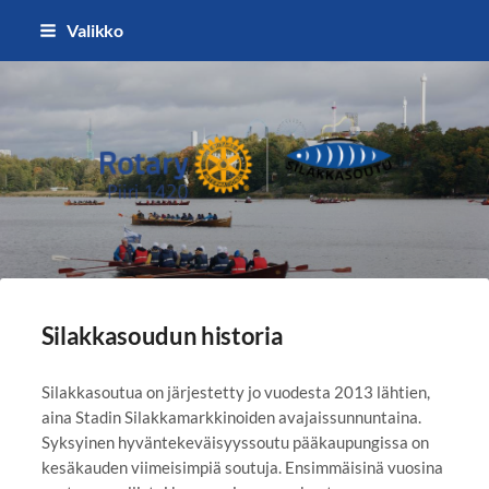
Siirry
Valikko
sivun
sisältöön
Silakkasoutu / Finlandia Hall rota
Silakkasoudun historia
Silakkasoutua on järjestetty jo vuodesta 2013 lähtien,
aina Stadin Silakkamarkkinoiden avajaissunnuntaina.
Syksyinen hyväntekeväisyyssoutu pääkaupungissa on
kesäkauden viimeisimpiä soutuja. Ensimmäisinä vuosina