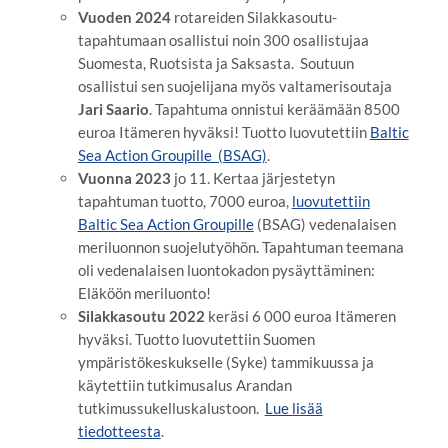
Vuoden 2024
rotareiden Silakkasoutu-
tapahtumaan osallistui noin 300 osallistujaa
Suomesta, Ruotsista ja Saksasta. Soutuun
osallistui sen suojelijana myös valtamerisoutaja
Jari Saario
. Tapahtuma onnistui keräämään 8500
euroa Itämeren hyväksi! Tuotto luovutettiin
Baltic
Sea Action Groupille (BSAG)
.
Vuonna 2023
jo 11. Kertaa järjestetyn
tapahtuman tuotto, 7000 euroa,
luovutettiin
Baltic Sea Action Groupille
(BSAG) vedenalaisen
meriluonnon suojelutyöhön. Tapahtuman teemana
oli vedenalaisen luontokadon pysäyttäminen:
Eläköön meriluonto!
Silakkasoutu 2022
keräsi 6 000 euroa Itämeren
hyväksi. Tuotto luovutettiin Suomen
ympäristökeskukselle (Syke) tammikuussa ja
käytettiin tutkimusalus Arandan
tutkimussukelluskalustoon.
Lue lisää
tiedotteesta
.