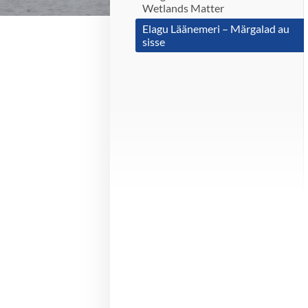
Wetlands Matter
Elagu Läänemeri – Märgalad au
sisse