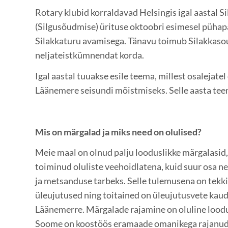
Rotary klubid korraldavad Helsingis igal aastal S
(Silgusõudmise) ürituse oktoobri esimesel pühap
Silakkaturu avamisega. Tänavu toimub Silakkaso
neljateistkümnendat korda.
Igal aastal tuuakse esile teema, millest osalejatel
Läänemere seisundi mõistmiseks. Selle aasta te
Mis on märgalad ja miks need on olulised?
Meie maal on olnud palju looduslikke märgalasid,
toiminud oluliste veehoidlatena, kuid suur osa ne
ja metsanduse tarbeks. Selle tulemusena on tekk
üleujutused ning toitained on üleujutusvete kau
Läänemerre. Märgalade rajamine on oluline lood
Soome on koostöös eramaade omanikega rajanud