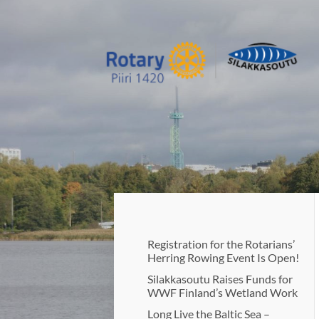
Siirry
sivun
sisältöön
Silakkasoutu / Finlandia Hall rot
Registration for the Rotarians’
Herring Rowing Event Is Open!
Silakkasoutu Raises Funds for
WWF Finland’s Wetland Work
Long Live the Baltic Sea –