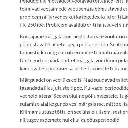
Põldudelt ja metsadest voolavad toitained, eriti l
toimivad veetaimede väetisena ja põhjustavad eu
probleem nii järvedes kui ka jõgedes, kuid eriti
üle 250 jõe. Probleem avaldub eriti hilissuvel si
Kui rajame märgala, mis aeglustab vee voolu, on 
põhjustavatel ainetel aega põhja settida. Sealt i
taimestikku ning eutrofeerumine toimub märgala
Uuringud on näidanud, et märgala võib kinni pid
kanduvatest pinnaseosakestest ja nende toitaine
Märgaladel on veel üks eelis. Nad suudavad tallet
tasandada üleujutuste tippe. Kuivadel perioodid
veehoidlatena. See on oluline põllumeestele. Tu
sulamise ajal koguneb vesi märgalasse, mitte ei j
Kliimamuutuse tõttu on see üha olulisem, sest p
nii tugev sademete hulk kui ka põuaperioodid.