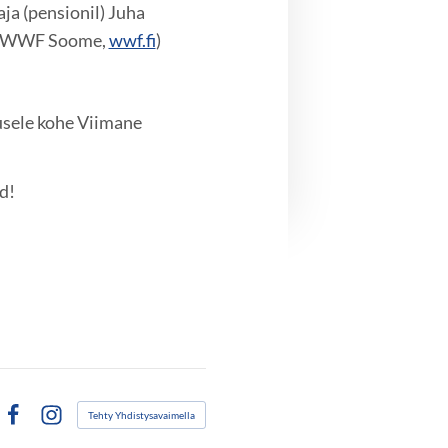
ja (pensionil) Juha
as: WWF Soome,
wwf.fi
)
usele kohe Viimane
d!
Tehty Yhdistysavaimella
Facebook
Instagram