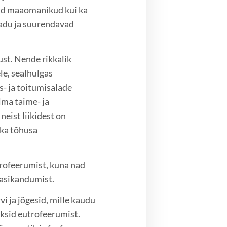
kud maaomanikud kui ka
kadu ja suurendavad
st. Nende rikkalik
le, sealhulgas
- ja toitumisalade
ma taime- ja
neist liikidest on
 ka tõhusa
rofeerumist, kuna nad
dasikandumist.
i ja jõgesid, mille kaudu
ksid eutrofeerumist.