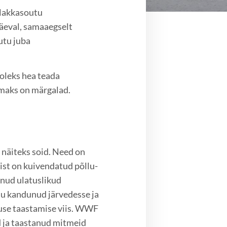
ilakkasoutu
äeval, samaaegselt
utu juba
 oleks hea teada
emaks on märgalad.
 näiteks soid. Need on
ist on kuivendatud põllu-
inud ulatuslikud
du kandunud järvedesse ja
use taastamise viis. WWF
 ja taastanud mitmeid