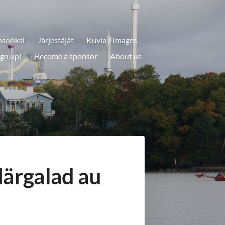
soriksi
Järjestäjät
Kuvia / Images
ign up!
Become a sponsor
About us
Märgalad au