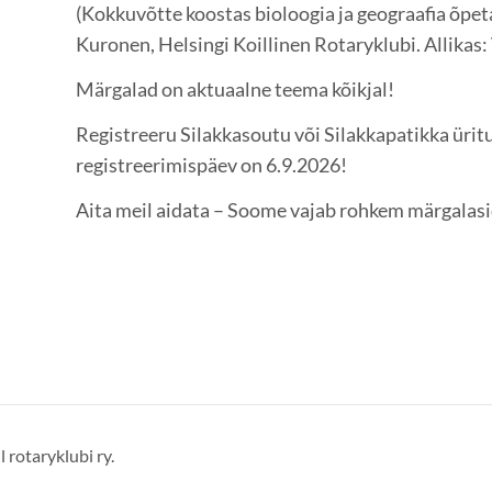
(Kokkuvõtte koostas bioloogia ja geograafia õpeta
Kuronen, Helsingi Koillinen Rotaryklubi. Allik
Märgalad on aktuaalne teema kõikjal!
Registreeru Silakkasoutu või Silakkapatikka ürit
registreerimispäev on 6.9.2026!
Aita meil aidata – Soome vajab rohkem märgalasi
 rotaryklubi ry.