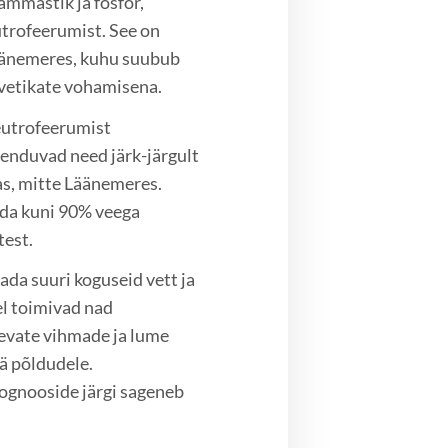
ämmastik ja fosfor,
trofeerumist. See on
 Läänemeres, kuhu suubub
nivetikate vohamisena.
eutrofeerumist
menduvad need järk-järgult
s, mitte Läänemeres.
ada kuni 90% veega
test.
ada suuri koguseid vett ja
el toimivad nad
gevate vihmade ja lume
ää põldudele.
rognooside järgi sageneb