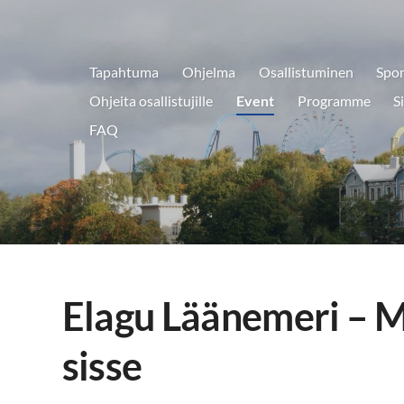
Tapahtuma
Ohjelma
Osallistuminen
Spon
aryklubi ry.
Ohjeita osallistujille
Event
Programme
S
FAQ
Elagu Läänemeri – 
sisse