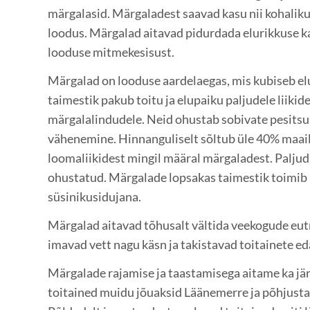
märgalasid. Märgaladest saavad kasu nii kohali
loodus. Märgalad aitavad pidurdada elurikkuse 
looduse mitmekesisust.
Märgalad on looduse aardelaegas, mis kubiseb elu
taimestik pakub toitu ja elupaiku paljudele liikide
märgalalindudele. Neid ohustab sobivate pesitsus
vähenemine. Hinnanguliselt sõltub üle 40% maail
loomaliikidest mingil määral märgaladest. Paljud 
ohustatud. Märgalade lopsakas taimestik toimib
süsinikusidujana.
Märgalad aitavad tõhusalt vältida veekogude eut
imavad vett nagu käsn ja takistavad toitainete e
Märgalade rajamise ja taastamisega aitame ka järv
toitained muidu jõuaksid Läänemerre ja põhjusta