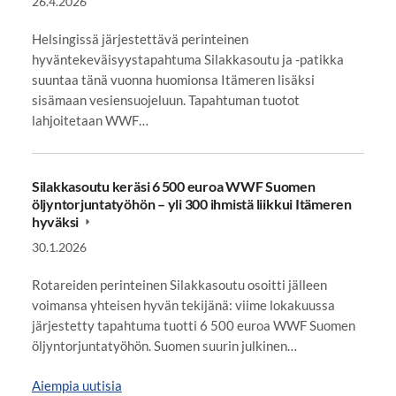
26.4.2026
Helsingissä järjestettävä perinteinen
hyväntekeväisyystapahtuma Silakkasoutu ja -patikka
suuntaa tänä vuonna huomionsa Itämeren lisäksi
sisämaan vesiensuojeluun. Tapahtuman tuotot
lahjoitetaan WWF…
Silakkasoutu keräsi 6 500 euroa WWF Suomen
öljyntorjuntatyöhön – yli 300 ihmistä liikkui Itämeren
hyväksi
30.1.2026
Rotareiden perinteinen Silakkasoutu osoitti jälleen
voimansa yhteisen hyvän tekijänä: viime lokakuussa
järjestetty tapahtuma tuotti 6 500 euroa WWF Suomen
öljyntorjuntatyöhön. Suomen suurin julkinen…
Aiempia uutisia