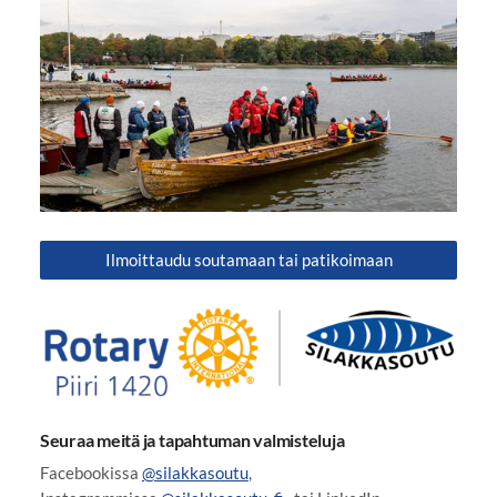
Ilmoittaudu soutamaan tai patikoimaan
Seuraa meitä ja tapahtuman valmisteluja
Facebookissa
@silakkasoutu
,