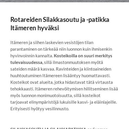
Rotareiden Silakkasoutu ja -patikka
Itämeren hyväksi
Itämeren ja siihen laskevien vesistöjen tilan
parantaminen on tärkeää niin luonnon kuin ihmisenkin
hyvinvoinnin kannalta.
Kosteikoilla on suuri merkitys
tulevaisuudessa,
sillä ilmastonmuutoksen myötä
sateiden määrä kasvaa. Ravinteiden ja kiintoaineiden
huuhtoutuminen Itämereen lisääntyy huomattavasti.
Kosteikot ovat alueita, jotka hidastavat tätä virtausta
tehokkaasti. Itämeren rehevöitymisen hillitseminen lisää
myös luonnon monimuotoisuutta, sillä kosteikot
tarjoavat elinympäristöjä lukuisille kasvi- ja eläinlajeille.
Erityisesti hyötyy vesilinnusto.