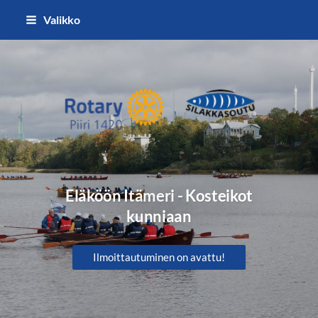
Siirry
Valikko
sivun
sisältöön
Silakkasoutu / Finlandia Hall rota
Eläköön Itämeri - Kosteikot
kunniaan
Ilmoittautuminen on avattu!