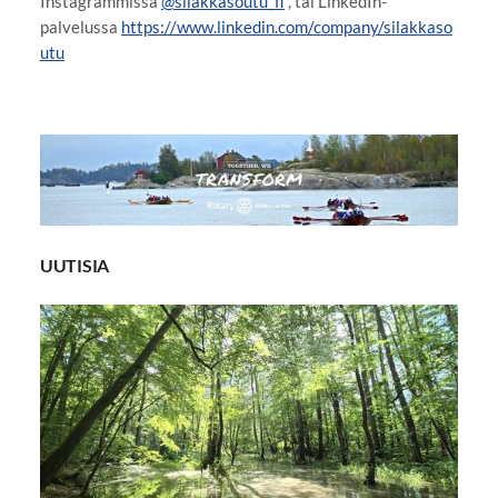
Instagrammissa
@silakkasoutu_fi
, tai LinkedIn-
palvelussa
https://www.linkedin.com/company/silakkaso
utu
UUTISIA