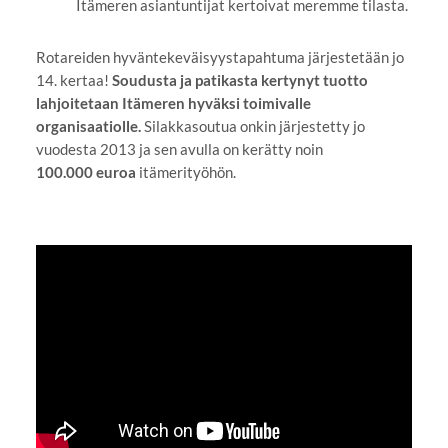
Itämeren asiantuntijat kertoivat meremme tilasta.
Rotareiden hyväntekeväisyystapahtuma järjestetään jo
14. kertaa!
Soudusta ja patikasta kertynyt tuotto
lahjoitetaan Itämeren hyväksi toimivalle
organisaatiolle.
Silakkasoutua onkin järjestetty jo
vuodesta 2013 ja sen avulla on kerätty noin
100.000
euroa
itämerityöhön.
YouTube-videon näyttäminen ei onnistunut.
Tarkista selaimen yksityisyysasetukset.