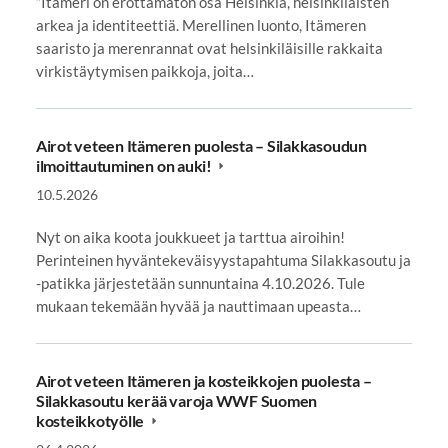
”Itämeri on erottamaton osa Helsinkiä, helsinkiläisten
arkea ja identiteettiä. Merellinen luonto, Itämeren
saaristo ja merenrannat ovat helsinkiläisille rakkaita
virkistäytymisen paikkoja, joita…
Airot veteen Itämeren puolesta – Silakkasoudun
ilmoittautuminen on auki!
10.5.2026
Nyt on aika koota joukkueet ja tarttua airoihin!
Perinteinen hyväntekeväisyystapahtuma Silakkasoutu ja
-patikka järjestetään sunnuntaina 4.10.2026. Tule
mukaan tekemään hyvää ja nauttimaan upeasta…
Airot veteen Itämeren ja kosteikkojen puolesta –
Silakkasoutu kerää varoja WWF Suomen
kosteikkotyölle