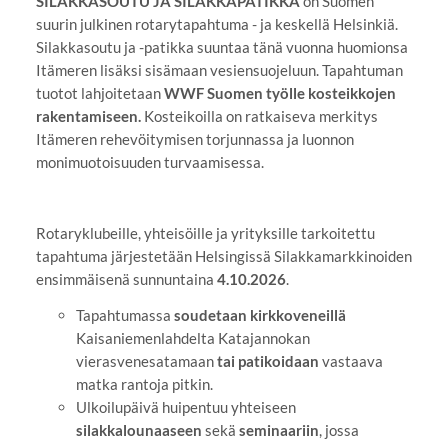
SILAKKASOUTU JA SILAKKAPATIKKA
on Suomen
suurin julkinen rotarytapahtuma - ja keskellä Helsinkiä.
Silakkasoutu ja -patikka suuntaa tänä vuonna huomionsa
Itämeren lisäksi sisämaan vesiensuojeluun. Tapahtuman
tuotot lahjoitetaan
WWF Suomen työlle kosteikkojen
rakentamiseen.
Kosteikoilla on ratkaiseva merkitys
Itämeren rehevöitymisen torjunnassa ja luonnon
monimuotoisuuden turvaamisessa.
Rotaryklubeille, yhteisöille ja yrityksille tarkoitettu
tapahtuma järjestetään Helsingissä Silakkamarkkinoiden
ensimmäisenä sunnuntaina
4.10.2026
.
Tapahtumassa
soudetaan kirkkoveneillä
Kaisaniemenlahdelta Katajannokan
vierasvenesatamaan
tai patikoidaan
vastaava
matka rantoja pitkin.
Ulkoilupäivä huipentuu yhteiseen
silakkalounaaseen
sekä
seminaariin
, jossa