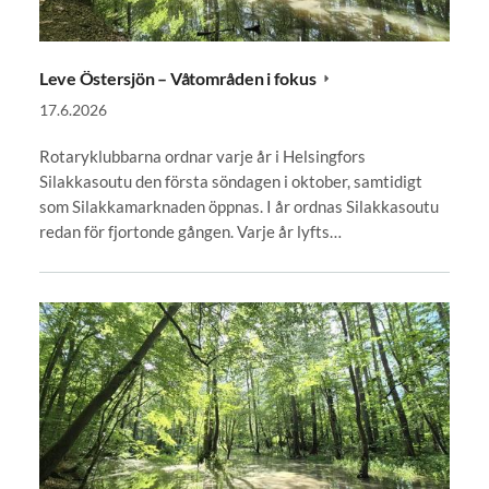
Leve Östersjön – Våtområden i fokus
17.6.2026
Rotaryklubbarna ordnar varje år i Helsingfors
Silakkasoutu den första söndagen i oktober, samtidigt
som Silakkamarknaden öppnas. I år ordnas Silakkasoutu
redan för fjortonde gången. Varje år lyfts…